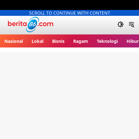
SCROLL TO CONTINUE WITH CONTENT
Berita86.com
Nasional
Lokal
Bisnis
Ragam
Teknologi
Hibur