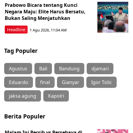
Prabowo Bicara tentang Kunci
Negara Maju: Elite Harus Bersatu,
Bukan Saling Menjatuhkan
Headline
1 Agu 2026, 11:04 AM
Tag Populer
Agustus
Bali
Bandung
djamari
Eduardo
final
Gianyar
Igor Tolic
jaksa agung
Kapolri
Berita Populer
Malam Ini Persib vs Persebaya di