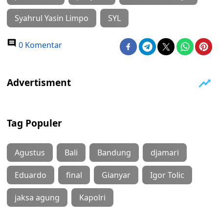
Syahrul Yasin Limpo
SYL
0 Komentar
Tag Populer
Agustus
Bali
Bandung
djamari
Eduardo
final
Gianyar
Igor Tolic
jaksa agung
Kapolri