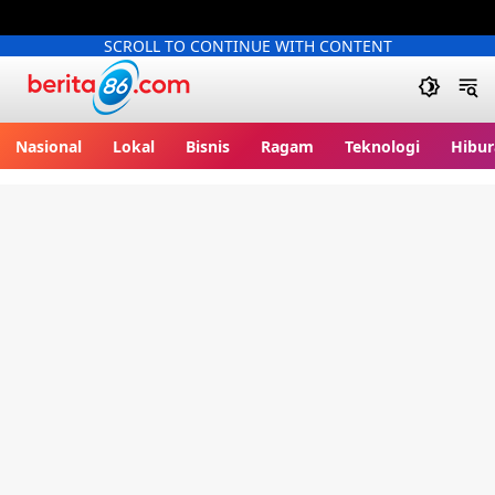
SCROLL TO CONTINUE WITH CONTENT
Berita86.com
Nasional
Lokal
Bisnis
Ragam
Teknologi
Hibur