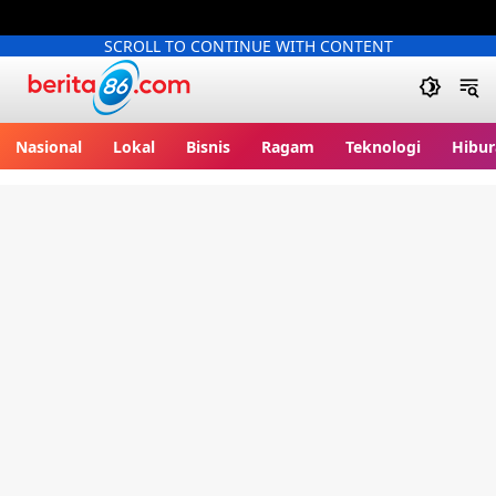
SCROLL TO CONTINUE WITH CONTENT
Berita86.com
Nasional
Lokal
Bisnis
Ragam
Teknologi
Hibur