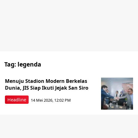
Tag:
legenda
Menuju Stadion Modern Berkelas
Dunia, JIS Siap Ikuti Jejak San Siro
Headline
14 Mei 2026, 12:02 PM