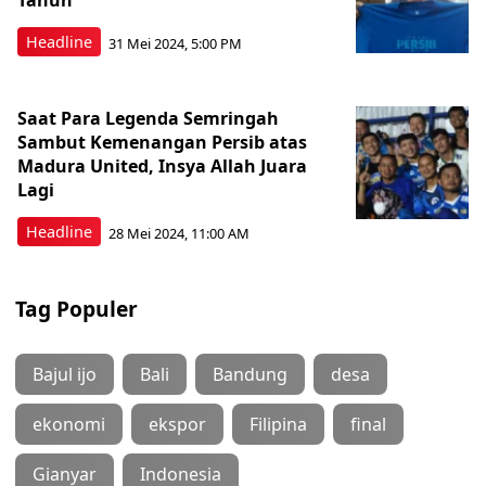
Tahun
Headline
31 Mei 2024, 5:00 PM
Saat Para Legenda Semringah
Sambut Kemenangan Persib atas
Madura United, Insya Allah Juara
Lagi
Headline
28 Mei 2024, 11:00 AM
Tag Populer
Bajul ijo
Bali
Bandung
desa
ekonomi
ekspor
Filipina
final
Gianyar
Indonesia