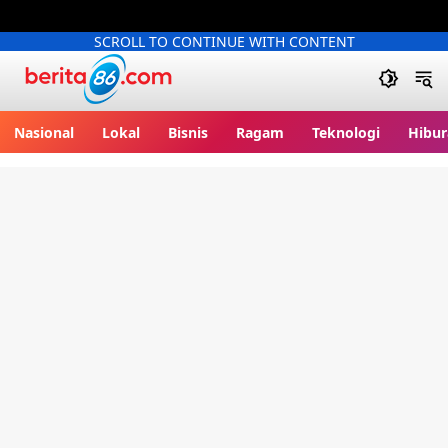
SCROLL TO CONTINUE WITH CONTENT
Berita86.com
Nasional
Lokal
Bisnis
Ragam
Teknologi
Hibur