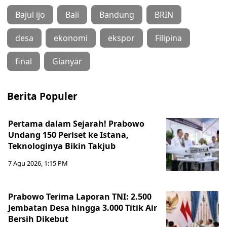
Bajul ijo
Bali
Bandung
BRIN
desa
ekonomi
ekspor
Filipina
final
Gianyar
Berita Populer
Pertama dalam Sejarah! Prabowo
Undang 150 Periset ke Istana,
Teknologinya Bikin Takjub
7 Agu 2026, 1:15 PM
Prabowo Terima Laporan TNI: 2.500
Jembatan Desa hingga 3.000 Titik Air
Bersih Dikebut