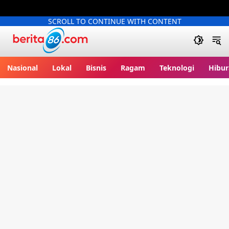
SCROLL TO CONTINUE WITH CONTENT
Berita86.com
Nasional
Lokal
Bisnis
Ragam
Teknologi
Hibur