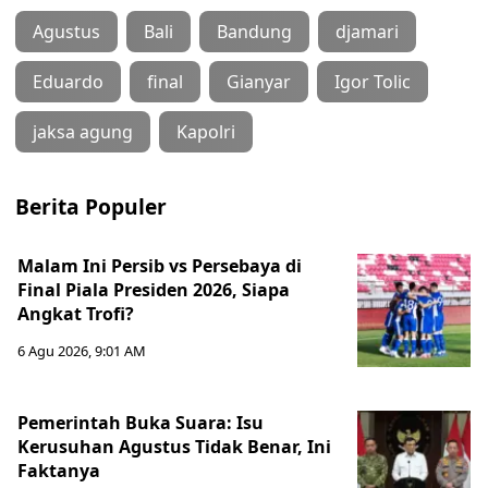
Agustus
Bali
Bandung
djamari
Eduardo
final
Gianyar
Igor Tolic
jaksa agung
Kapolri
Berita Populer
Malam Ini Persib vs Persebaya di
Final Piala Presiden 2026, Siapa
Angkat Trofi?
6 Agu 2026, 9:01 AM
Pemerintah Buka Suara: Isu
Kerusuhan Agustus Tidak Benar, Ini
Faktanya