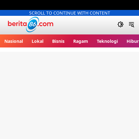
SCROLL TO CONTINUE WITH CONTENT
Berita86.com
Nasional
Lokal
Bisnis
Ragam
Teknologi
Hibur