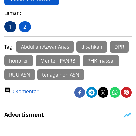
Laman:
1
2
Tag:
Abdullah Azwar Anas
disahkan
DPR
honorer
Menteri PANRB
PHK massal
RUU ASN
tenaga non ASN
0 Komentar