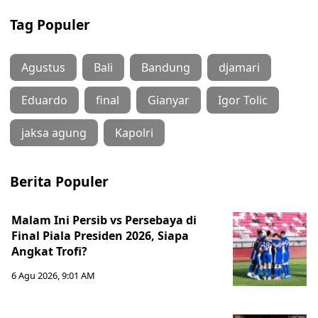
Tag Populer
Agustus
Bali
Bandung
djamari
Eduardo
final
Gianyar
Igor Tolic
jaksa agung
Kapolri
Berita Populer
Malam Ini Persib vs Persebaya di
Final Piala Presiden 2026, Siapa
Angkat Trofi?
6 Agu 2026, 9:01 AM