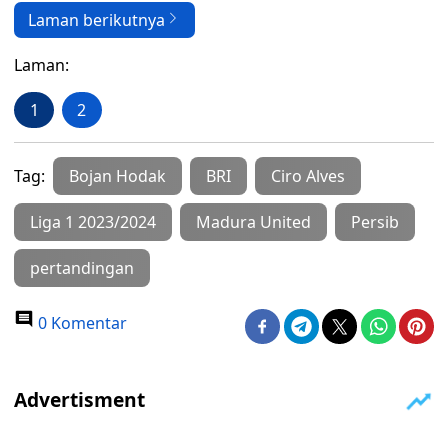
Laman berikutnya
Laman:
1
2
Tag:
Bojan Hodak
BRI
Ciro Alves
Liga 1 2023/2024
Madura United
Persib
pertandingan
0 Komentar