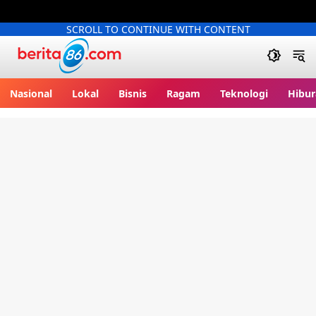
SCROLL TO CONTINUE WITH CONTENT
Berita86.com
Nasional
Lokal
Bisnis
Ragam
Teknologi
Hibur