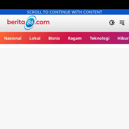
SCROLL TO CONTINUE WITH CONTENT
Berita86.com
Nasional
Lokal
Bisnis
Ragam
Teknologi
Hibur