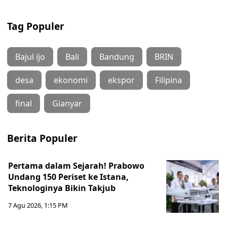
Tag Populer
Bajul ijo
Bali
Bandung
BRIN
desa
ekonomi
ekspor
Filipina
final
Gianyar
Berita Populer
Pertama dalam Sejarah! Prabowo
Undang 150 Periset ke Istana,
Teknologinya Bikin Takjub
7 Agu 2026, 1:15 PM