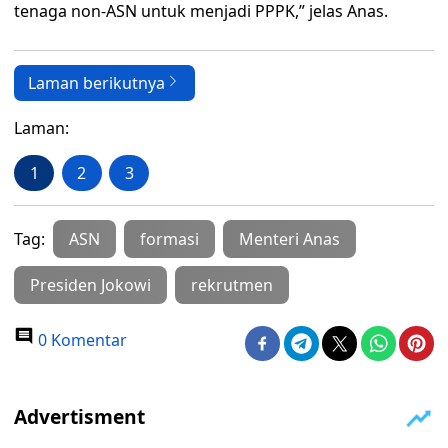
tenaga non-ASN untuk menjadi PPPK,” jelas Anas.
Laman berikutnya
Laman:
1
2
3
Tag:
ASN
formasi
Menteri Anas
Presiden Jokowi
rekrutmen
0 Komentar