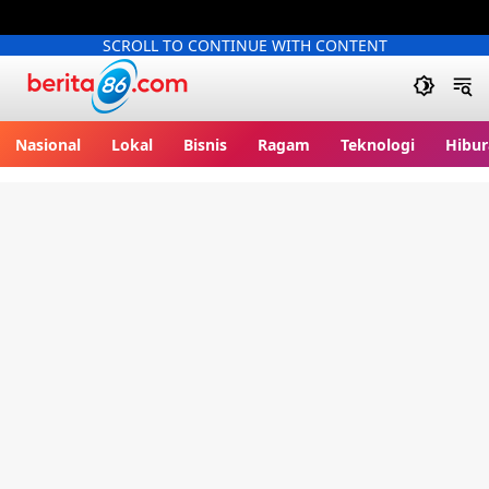
SCROLL TO CONTINUE WITH CONTENT
Berita86.com
Nasional
Lokal
Bisnis
Ragam
Teknologi
Hibur