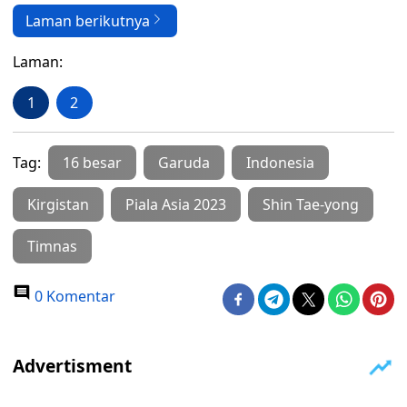
Laman berikutnya
Laman:
1
2
Tag:
16 besar
Garuda
Indonesia
Kirgistan
Piala Asia 2023
Shin Tae-yong
Timnas
0 Komentar