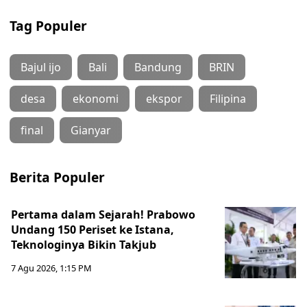
Tag Populer
Bajul ijo
Bali
Bandung
BRIN
desa
ekonomi
ekspor
Filipina
final
Gianyar
Berita Populer
Pertama dalam Sejarah! Prabowo
Undang 150 Periset ke Istana,
Teknologinya Bikin Takjub
7 Agu 2026, 1:15 PM