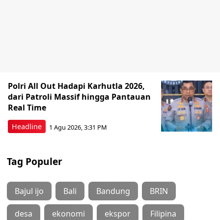
Polri All Out Hadapi Karhutla 2026,
dari Patroli Massif hingga Pantauan
Real Time
Headline
1 Agu 2026, 3:31 PM
Tag Populer
Bajul ijo
Bali
Bandung
BRIN
desa
ekonomi
ekspor
Filipina