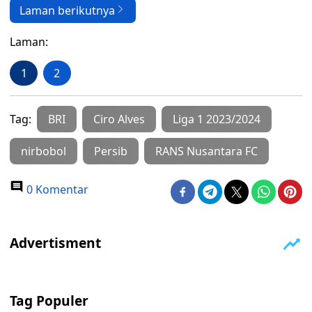
Laman berikutnya
Laman:
1
2
Tag:
BRI
Ciro Alves
Liga 1 2023/2024
nirbobol
Persib
RANS Nusantara FC
0 Komentar
Tag Populer