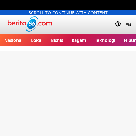
SCROLL TO CONTINUE WITH CONTENT
Berita86.com
Nasional
Lokal
Bisnis
Ragam
Teknologi
Hibur