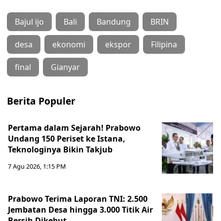
Bajul ijo
Bali
Bandung
BRIN
desa
ekonomi
ekspor
Filipina
final
Gianyar
Berita Populer
Pertama dalam Sejarah! Prabowo
Undang 150 Periset ke Istana,
Teknologinya Bikin Takjub
7 Agu 2026, 1:15 PM
Prabowo Terima Laporan TNI: 2.500
Jembatan Desa hingga 3.000 Titik Air
Bersih Dikebut