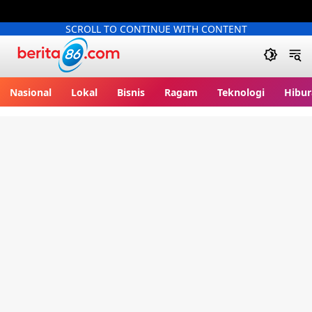
SCROLL TO CONTINUE WITH CONTENT
Berita86.com
Nasional
Lokal
Bisnis
Ragam
Teknologi
Hibur