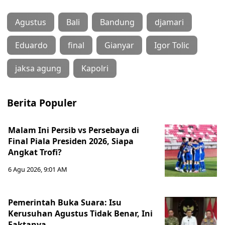
Agustus
Bali
Bandung
djamari
Eduardo
final
Gianyar
Igor Tolic
jaksa agung
Kapolri
Berita Populer
Malam Ini Persib vs Persebaya di
Final Piala Presiden 2026, Siapa
Angkat Trofi?
6 Agu 2026, 9:01 AM
Pemerintah Buka Suara: Isu
Kerusuhan Agustus Tidak Benar, Ini
Faktanya