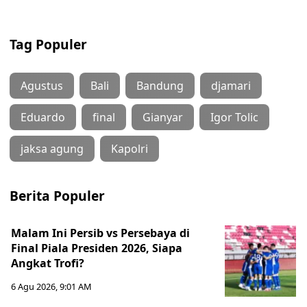
Tag Populer
Agustus
Bali
Bandung
djamari
Eduardo
final
Gianyar
Igor Tolic
jaksa agung
Kapolri
Berita Populer
Malam Ini Persib vs Persebaya di
Final Piala Presiden 2026, Siapa
Angkat Trofi?
6 Agu 2026, 9:01 AM