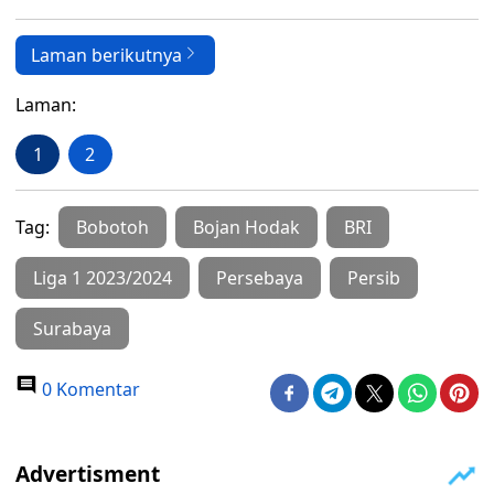
Laman berikutnya
Laman:
1
2
Tag:
Bobotoh
Bojan Hodak
BRI
Liga 1 2023/2024
Persebaya
Persib
Surabaya
0 Komentar