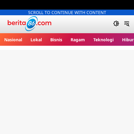
SCROLL TO CONTINUE WITH CONTENT
Berita86.com
Nasional
Lokal
Bisnis
Ragam
Teknologi
Hibur