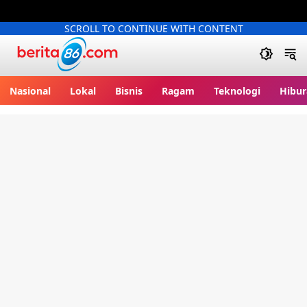
SCROLL TO CONTINUE WITH CONTENT
Berita86.com
Nasional
Lokal
Bisnis
Ragam
Teknologi
Hibur