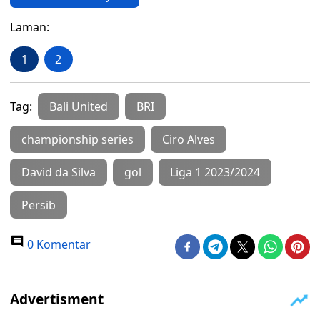
Laman:
1
2
Tag:
Bali United
BRI
championship series
Ciro Alves
David da Silva
gol
Liga 1 2023/2024
Persib
0 Komentar