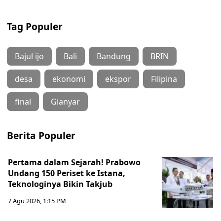
Tag Populer
Bajul ijo
Bali
Bandung
BRIN
desa
ekonomi
ekspor
Filipina
final
Gianyar
Berita Populer
Pertama dalam Sejarah! Prabowo
Undang 150 Periset ke Istana,
Teknologinya Bikin Takjub
7 Agu 2026, 1:15 PM