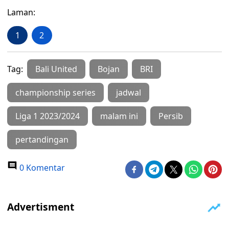
Laman:
1
2
Tag:
Bali United
Bojan
BRI
championship series
jadwal
Liga 1 2023/2024
malam ini
Persib
pertandingan
0 Komentar