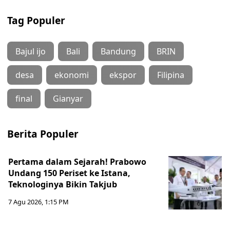
Tag Populer
Bajul ijo
Bali
Bandung
BRIN
desa
ekonomi
ekspor
Filipina
final
Gianyar
Berita Populer
Pertama dalam Sejarah! Prabowo
Undang 150 Periset ke Istana,
Teknologinya Bikin Takjub
7 Agu 2026, 1:15 PM