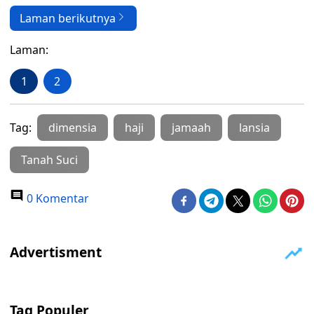
Laman berikutnya
Laman:
1
2
Tag:
dimensia
haji
jamaah
lansia
Tanah Suci
0 Komentar
Tag Populer