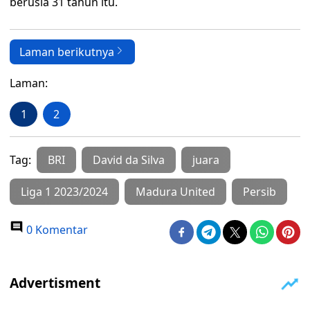
berusia 31 tahun itu.
Laman berikutnya
Laman:
1
2
Tag:
BRI
David da Silva
juara
Liga 1 2023/2024
Madura United
Persib
0 Komentar