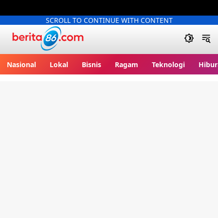
SCROLL TO CONTINUE WITH CONTENT
Berita86.com
Nasional
Lokal
Bisnis
Ragam
Teknologi
Hibur