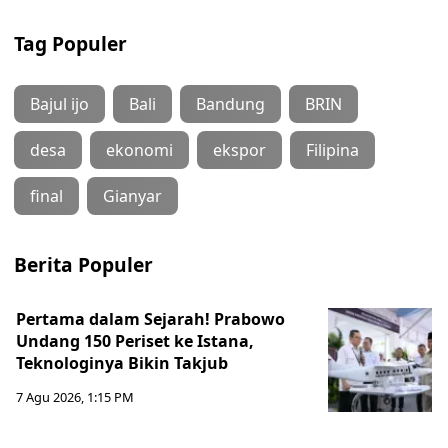
Tag Populer
Bajul ijo
Bali
Bandung
BRIN
desa
ekonomi
ekspor
Filipina
final
Gianyar
Berita Populer
Pertama dalam Sejarah! Prabowo
Undang 150 Periset ke Istana,
Teknologinya Bikin Takjub
7 Agu 2026, 1:15 PM