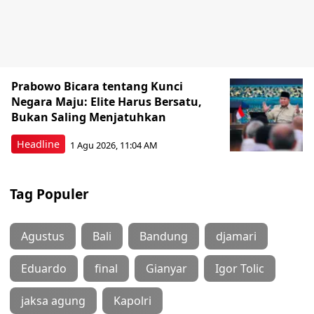
Prabowo Bicara tentang Kunci
Negara Maju: Elite Harus Bersatu,
Bukan Saling Menjatuhkan
Headline
1 Agu 2026, 11:04 AM
Tag Populer
Agustus
Bali
Bandung
djamari
Eduardo
final
Gianyar
Igor Tolic
jaksa agung
Kapolri