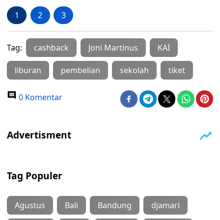
1
2
3
Tag:
cashback
Joni Martinus
KAI
liburan
pembelian
sekolah
tiket
0 Komentar
Tag Populer
Agustus
Bali
Bandung
djamari