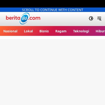
SCROLL TO CONTINUE WITH CONTENT
Berita86.com
Nasional
Lokal
Bisnis
Ragam
Teknologi
Hibur