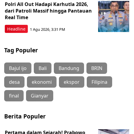
Polri All Out Hadapi Karhutla 2026,
dari Patroli Massif hingga Pantauan
Real Time
Headline
1 Agu 2026, 3:31 PM
Tag Populer
Bajul ijo
Bali
Bandung
BRIN
desa
ekonomi
ekspor
Filipina
final
Gianyar
Berita Populer
Pertama dalam Sejarah! Prabowo