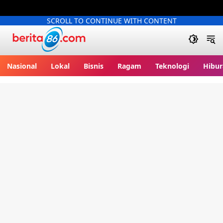
SCROLL TO CONTINUE WITH CONTENT
Berita86.com
Nasional
Lokal
Bisnis
Ragam
Teknologi
Hibur