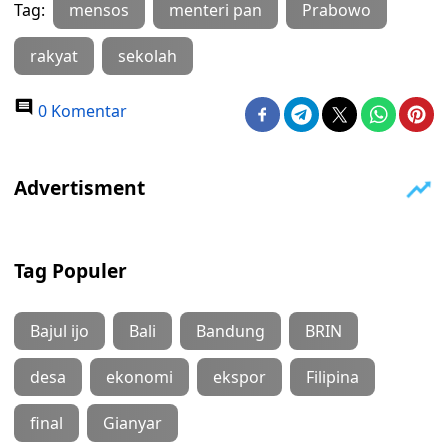
Tag:
mensos
menteri pan
Prabowo
rakyat
sekolah
0 Komentar
Tag Populer
Bajul ijo
Bali
Bandung
BRIN
desa
ekonomi
ekspor
Filipina
final
Gianyar