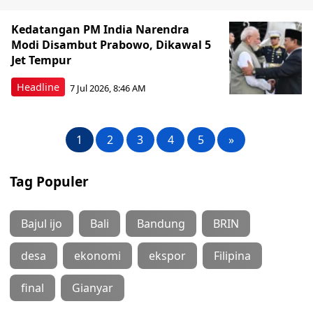
Kedatangan PM India Narendra
Modi Disambut Prabowo, Dikawal 5
Jet Tempur
Headline
7 Jul 2026, 8:46 AM
1
2
3
4
5
»
Tag Populer
Bajul ijo
Bali
Bandung
BRIN
desa
ekonomi
ekspor
Filipina
final
Gianyar