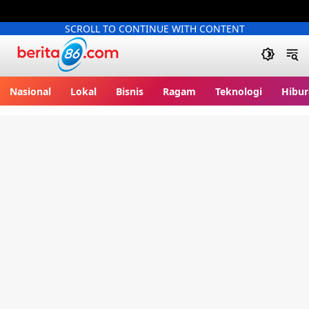
SCROLL TO CONTINUE WITH CONTENT
Berita86.com
Nasional
Lokal
Bisnis
Ragam
Teknologi
Hibur