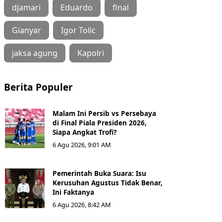
djamari
Eduardo
final
Gianyar
Igor Tolic
jaksa agung
Kapolri
Berita Populer
Malam Ini Persib vs Persebaya
di Final Piala Presiden 2026,
Siapa Angkat Trofi?
6 Agu 2026, 9:01 AM
Pemerintah Buka Suara: Isu
Kerusuhan Agustus Tidak Benar,
Ini Faktanya
6 Agu 2026, 8:42 AM