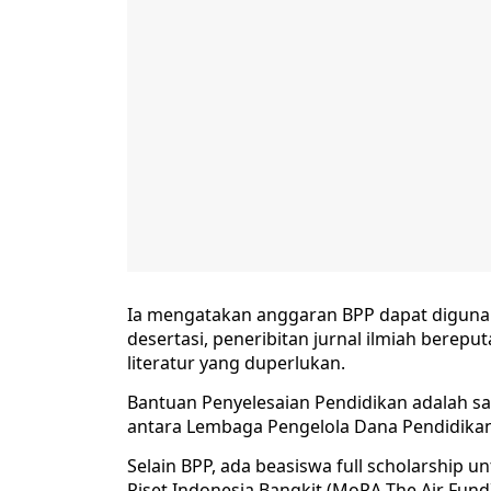
Ia mengatakan anggaran BPP dapat diguna
desertasi, peneribitan jurnal ilmiah berepu
literatur yang duperlukan.
Bantuan Penyelesaian Pendidikan adalah s
antara Lembaga Pengelola Dana Pendidika
Selain BPP, ada beasiswa full scholarship u
Riset Indonesia Bangkit (MoRA The Air Fu