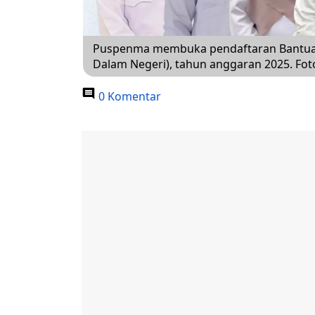
Puspenma membuka pendaftaran Bantuan 
Dalam Negeri), tahun anggaran 2025. Fo
0 Komentar