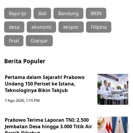
Bajul ijo
Bali
Bandung
BRIN
desa
ekonomi
ekspor
Filipina
final
Gianyar
Berita Populer
Pertama dalam Sejarah! Prabowo
Undang 150 Periset ke Istana,
Teknologinya Bikin Takjub
7 Agu 2026, 1:15 PM
Prabowo Terima Laporan TNI: 2.500
Jembatan Desa hingga 3.000 Titik Air