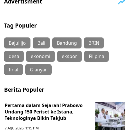
Tag Populer
Bajul ijo
Bali
Bandung
BRIN
desa
ekonomi
ekspor
Filipina
final
Gianyar
Berita Populer
Pertama dalam Sejarah! Prabowo
Undang 150 Periset ke Istana,
Teknologinya Bikin Takjub
7 Agu 2026, 1:15 PM