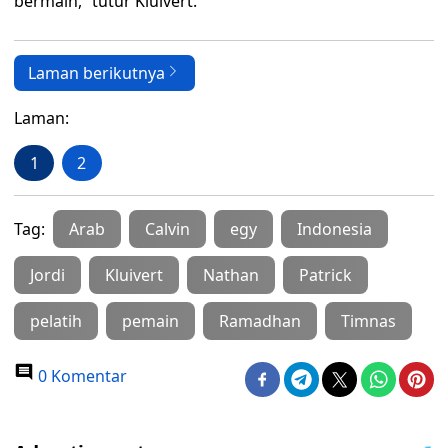
bermain,” tutur Kluivert.
Laman berikutnya
Laman:
1
2
Tag:
Arab
Calvin
egy
Indonesia
Jordi
Kluivert
Nathan
Patrick
pelatih
pemain
Ramadhan
Timnas
0 Komentar