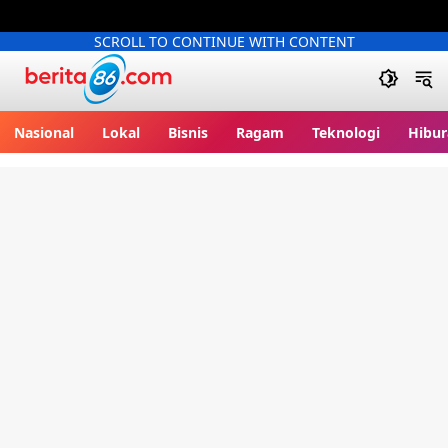
SCROLL TO CONTINUE WITH CONTENT
Berita86.com
Nasional
Lokal
Bisnis
Ragam
Teknologi
Hibur