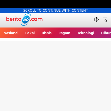
SCROLL TO CONTINUE WITH CONTENT
Berita86.com
Nasional
Lokal
Bisnis
Ragam
Teknologi
Hibur