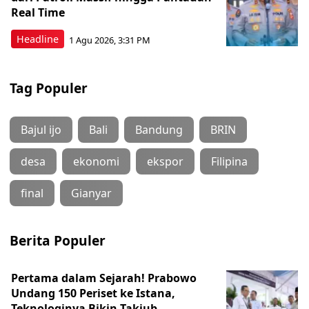
Real Time
Headline
1 Agu 2026, 3:31 PM
Tag Populer
Bajul ijo
Bali
Bandung
BRIN
desa
ekonomi
ekspor
Filipina
final
Gianyar
Berita Populer
Pertama dalam Sejarah! Prabowo
Undang 150 Periset ke Istana,
Teknologinya Bikin Takjub