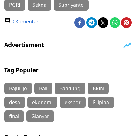
PGRI
Sekda
Supriyanto
0 Komentar
Tag Populer
Bajul ijo
Bali
Bandung
BRIN
desa
ekonomi
ekspor
Filipina
final
Gianyar