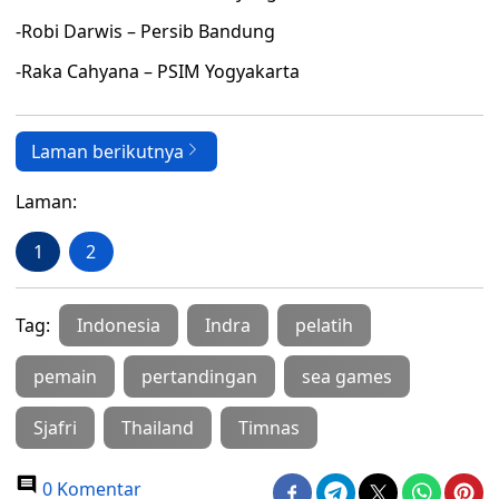
-Robi Darwis – Persib Bandung
-Raka Cahyana – PSIM Yogyakarta
Laman berikutnya
Laman:
1
2
Tag:
Indonesia
Indra
pelatih
pemain
pertandingan
sea games
Sjafri
Thailand
Timnas
0 Komentar