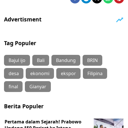
Tag Populer
Bajul ijo
Bali
Bandung
BRIN
desa
ekonomi
ekspor
Filipina
final
Gianyar
Berita Populer
Pertama dalam Sejarah! Prabowo