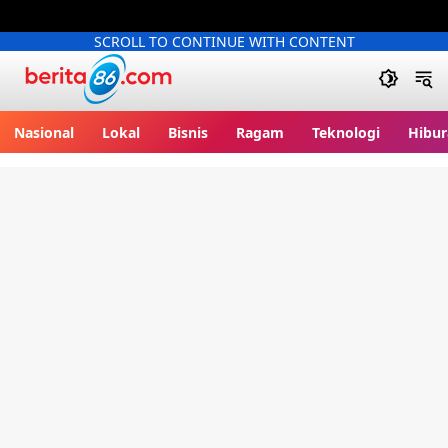
SCROLL TO CONTINUE WITH CONTENT
Berita86.com
Nasional
Lokal
Bisnis
Ragam
Teknologi
Hibur