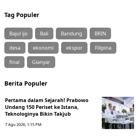
Tag Populer
Bajul ijo
Bali
Bandung
BRIN
desa
ekonomi
ekspor
Filipina
final
Gianyar
Berita Populer
Pertama dalam Sejarah! Prabowo
Undang 150 Periset ke Istana,
Teknologinya Bikin Takjub
7 Agu 2026, 1:15 PM