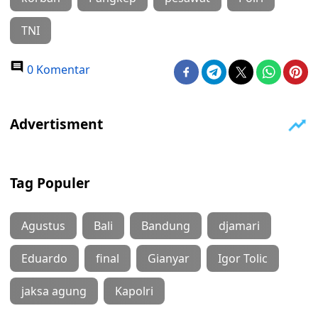
TNI
0 Komentar
Tag Populer
Agustus
Bali
Bandung
djamari
Eduardo
final
Gianyar
Igor Tolic
jaksa agung
Kapolri