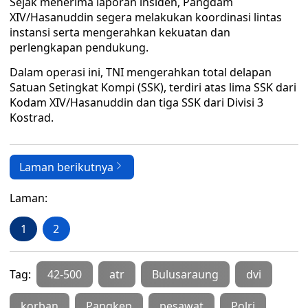
Sejak menerima laporan insiden, Pangdam
XIV/Hasanuddin segera melakukan koordinasi lintas
instansi serta mengerahkan kekuatan dan
perlengkapan pendukung.
Dalam operasi ini, TNI mengerahkan total delapan
Satuan Setingkat Kompi (SSK), terdiri atas lima SSK dari
Kodam XIV/Hasanuddin dan tiga SSK dari Divisi 3
Kostrad.
Laman berikutnya
Laman:
1
2
Tag:
42-500
atr
Bulusaraung
dvi
korban
Pangkep
pesawat
Polri