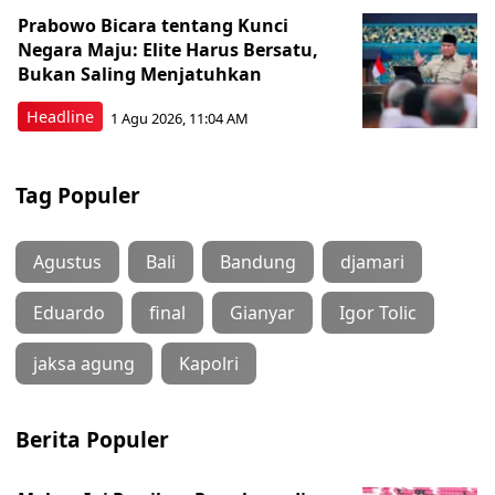
Prabowo Bicara tentang Kunci
Negara Maju: Elite Harus Bersatu,
Bukan Saling Menjatuhkan
Headline
1 Agu 2026, 11:04 AM
Tag Populer
Agustus
Bali
Bandung
djamari
Eduardo
final
Gianyar
Igor Tolic
jaksa agung
Kapolri
Berita Populer