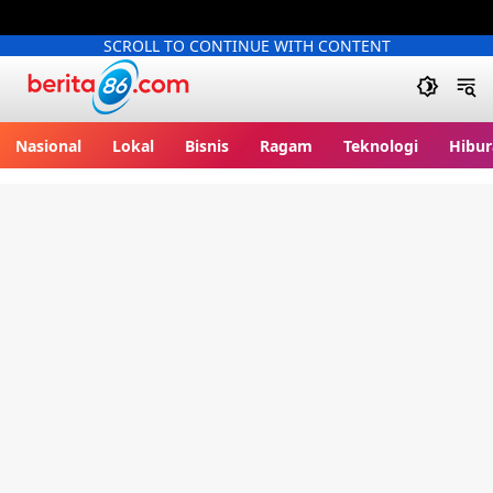
SCROLL TO CONTINUE WITH CONTENT
Berita86.com
Nasional
Lokal
Bisnis
Ragam
Teknologi
Hibur