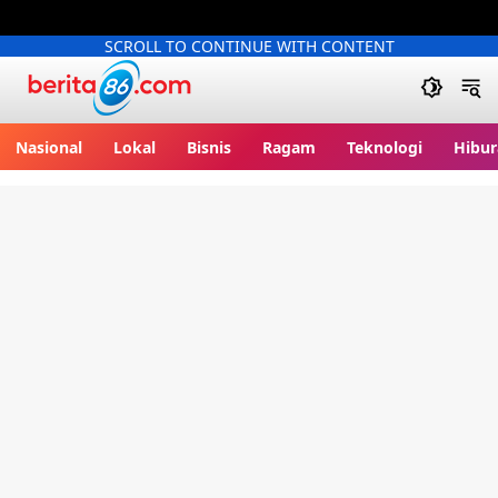
SCROLL TO CONTINUE WITH CONTENT
Berita86.com
Nasional
Lokal
Bisnis
Ragam
Teknologi
Hibur