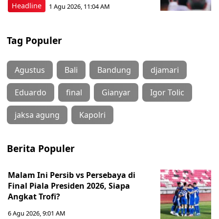
Headline
1 Agu 2026, 11:04 AM
Tag Populer
Agustus
Bali
Bandung
djamari
Eduardo
final
Gianyar
Igor Tolic
jaksa agung
Kapolri
Berita Populer
Malam Ini Persib vs Persebaya di
Final Piala Presiden 2026, Siapa
Angkat Trofi?
6 Agu 2026, 9:01 AM