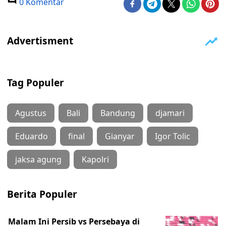
0 Komentar
Tag Populer
Agustus
Bali
Bandung
djamari
Eduardo
final
Gianyar
Igor Tolic
jaksa agung
Kapolri
Berita Populer
Malam Ini Persib vs Persebaya di