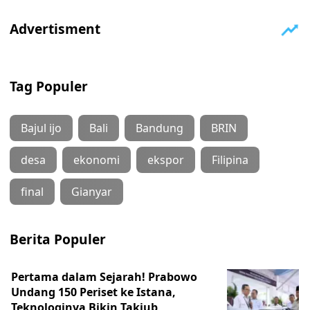
Tag Populer
Bajul ijo
Bali
Bandung
BRIN
desa
ekonomi
ekspor
Filipina
final
Gianyar
Berita Populer
Pertama dalam Sejarah! Prabowo
Undang 150 Periset ke Istana,
Teknologinya Bikin Takjub