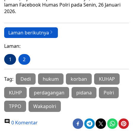
laman Facebook Humas Polri pada Senin, 26 Januari
2026.
Laman berikutnya
Laman:
1
2
Tag:
Dedi
hukum
korban
KUHAP
KUHP
perdagangan
pidana
Polri
TPPO
Wakapolri
0 Komentar