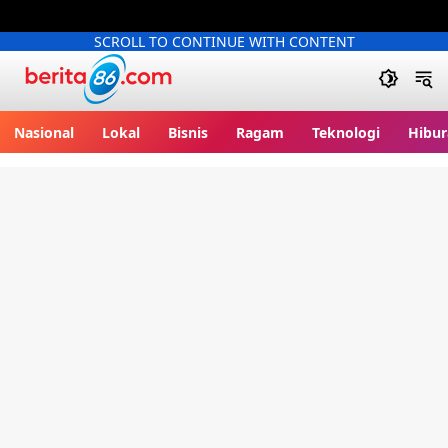
SCROLL TO CONTINUE WITH CONTENT
Berita86.com
Nasional
Lokal
Bisnis
Ragam
Teknologi
Hibur