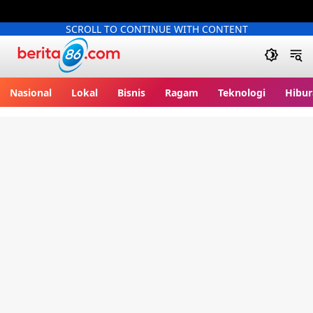
SCROLL TO CONTINUE WITH CONTENT
Berita86.com
Nasional
Lokal
Bisnis
Ragam
Teknologi
Hibur