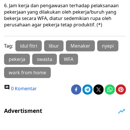
6. Jam kerja dan pengawasan terhadap pelaksanaan
pekerjaan yang dilakukan oleh pekerja/buruh yang
bekerja secara WFA, diatur sedemikian rupa oleh
perusahaan agar pekerja tetap produktif. (*)
Tag:
idul fitri
libur
Menaker
nyepi
pekerja
swasta
WFA
work from home
0 Komentar