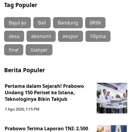
Tag Populer
Bajul ijo
Bali
Bandung
BRIN
desa
ekonomi
ekspor
Filipina
final
Gianyar
Berita Populer
Pertama dalam Sejarah! Prabowo
Undang 150 Periset ke Istana,
Teknologinya Bikin Takjub
7 Agu 2026, 1:15 PM
Prabowo Terima Laporan TNI: 2.500