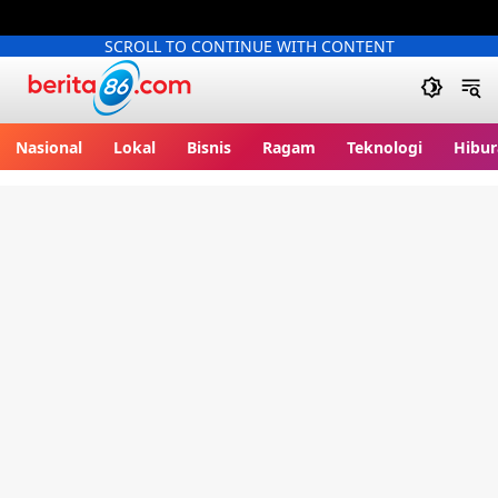
SCROLL TO CONTINUE WITH CONTENT
Berita86.com
Nasional
Lokal
Bisnis
Ragam
Teknologi
Hibur