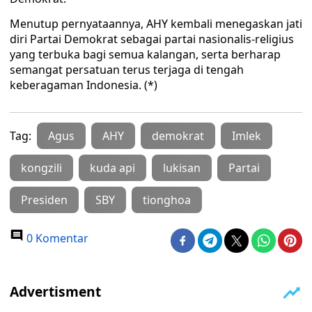
Menutup pernyataannya, AHY kembali menegaskan jati
diri Partai Demokrat sebagai partai nasionalis-religius
yang terbuka bagi semua kalangan, serta berharap
semangat persatuan terus terjaga di tengah
keberagaman Indonesia. (*)
Tag:
Agus
AHY
demokrat
Imlek
kongzili
kuda api
lukisan
Partai
Presiden
SBY
tionghoa
0 Komentar