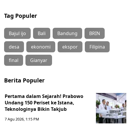
Tag Populer
Bajul ijo
Bali
Bandung
BRIN
desa
ekonomi
ekspor
Filipina
final
Gianyar
Berita Populer
Pertama dalam Sejarah! Prabowo
Undang 150 Periset ke Istana,
Teknologinya Bikin Takjub
7 Agu 2026, 1:15 PM