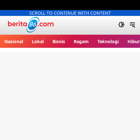
SCROLL TO CONTINUE WITH CONTENT
Berita86.com
Nasional
Lokal
Bisnis
Ragam
Teknologi
Hibur