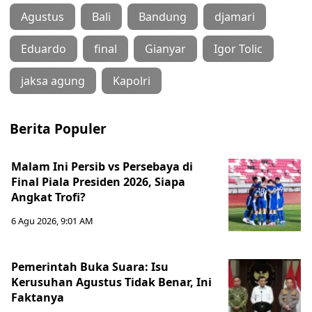
Agustus
Bali
Bandung
djamari
Eduardo
final
Gianyar
Igor Tolic
jaksa agung
Kapolri
Berita Populer
Malam Ini Persib vs Persebaya di
Final Piala Presiden 2026, Siapa
Angkat Trofi?
6 Agu 2026, 9:01 AM
Pemerintah Buka Suara: Isu
Kerusuhan Agustus Tidak Benar, Ini
Faktanya