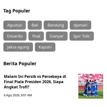
Tag Populer
Agustus
Bali
Bandung
djamari
Eduardo
final
Gianyar
Igor Tolic
jaksa agung
Kapolri
Berita Populer
Malam Ini Persib vs Persebaya di
Final Piala Presiden 2026, Siapa
Angkat Trofi?
6 Agu 2026, 9:01 AM