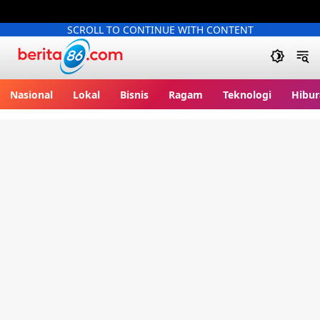
SCROLL TO CONTINUE WITH CONTENT
Berita86.com
Nasional
Lokal
Bisnis
Ragam
Teknologi
Hibur