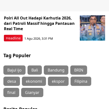
Polri All Out Hadapi Karhutla 2026,
dari Patroli Massif hingga Pantauan
Real Time
Headline
1 Agu 2026, 3:31 PM
Tag Populer
Bajul ijo
Bali
Bandung
BRIN
desa
ekonomi
ekspor
Filipina
final
Gianyar