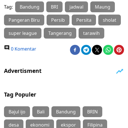
Tag:
Bandung
BRI
jadwal
Maung
Pangeran Biru
Persib
Persita
sholat
super league
Tangerang
tarawih
0 Komentar
Tag Populer
Bajul ijo
Bali
Bandung
BRIN
desa
ekonomi
ekspor
Filipina