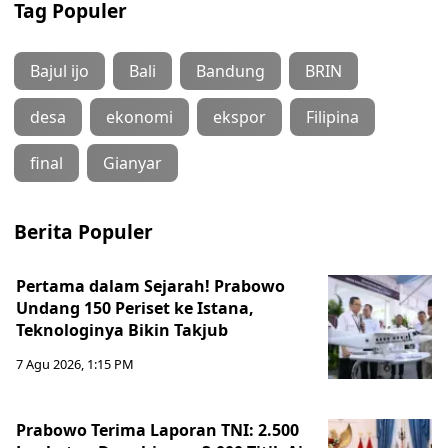
Tag Populer
Bajul ijo
Bali
Bandung
BRIN
desa
ekonomi
ekspor
Filipina
final
Gianyar
Berita Populer
Pertama dalam Sejarah! Prabowo
Undang 150 Periset ke Istana,
Teknologinya Bikin Takjub
7 Agu 2026, 1:15 PM
Prabowo Terima Laporan TNI: 2.500