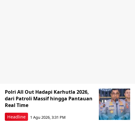
Polri All Out Hadapi Karhutla 2026,
dari Patroli Massif hingga Pantauan
Real Time
Headline
1 Agu 2026, 3:31 PM