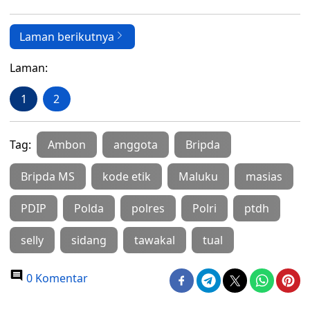
Laman berikutnya
Laman:
1
2
Tag:
Ambon
anggota
Bripda
Bripda MS
kode etik
Maluku
masias
PDIP
Polda
polres
Polri
ptdh
selly
sidang
tawakal
tual
0 Komentar