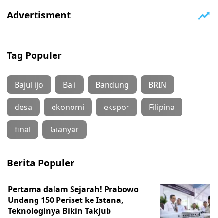
Tag Populer
Bajul ijo
Bali
Bandung
BRIN
desa
ekonomi
ekspor
Filipina
final
Gianyar
Berita Populer
Pertama dalam Sejarah! Prabowo
Undang 150 Periset ke Istana,
Teknologinya Bikin Takjub