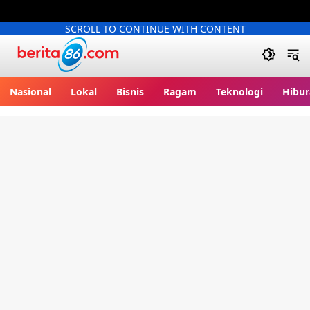
SCROLL TO CONTINUE WITH CONTENT
Berita86.com
Nasional
Lokal
Bisnis
Ragam
Teknologi
Hibur