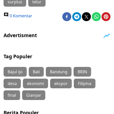
surplus
telur
0 Komentar
Tag Populer
Bajul ijo
Bali
Bandung
BRIN
desa
ekonomi
ekspor
Filipina
final
Gianyar
Berita Populer