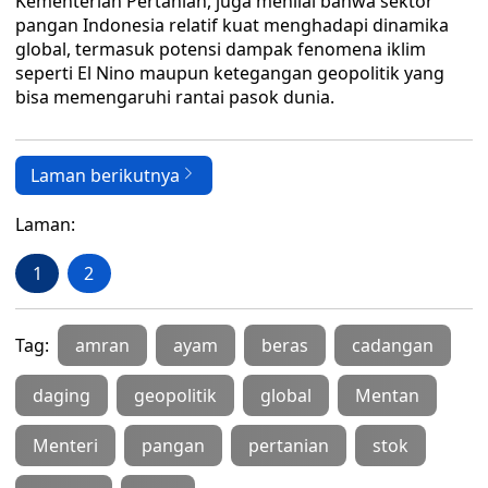
Kementerian Pertanian, juga menilai bahwa sektor
pangan Indonesia relatif kuat menghadapi dinamika
global, termasuk potensi dampak fenomena iklim
seperti El Nino maupun ketegangan geopolitik yang
bisa memengaruhi rantai pasok dunia.
Laman berikutnya
Laman:
1
2
Tag:
amran
ayam
beras
cadangan
daging
geopolitik
global
Mentan
Menteri
pangan
pertanian
stok