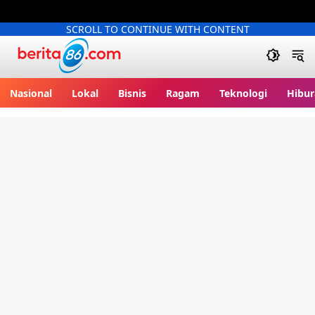
SCROLL TO CONTINUE WITH CONTENT
Berita86.com
Nasional
Lokal
Bisnis
Ragam
Teknologi
Hibur