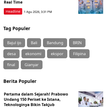
Real Time
Headline
1 Agu 2026, 3:31 PM
Tag Populer
Bajul ijo
Bali
Bandung
BRIN
desa
ekonomi
ekspor
Filipina
final
Gianyar
Berita Populer
Pertama dalam Sejarah! Prabowo
Undang 150 Periset ke Istana,
Teknologinya Bikin Takjub