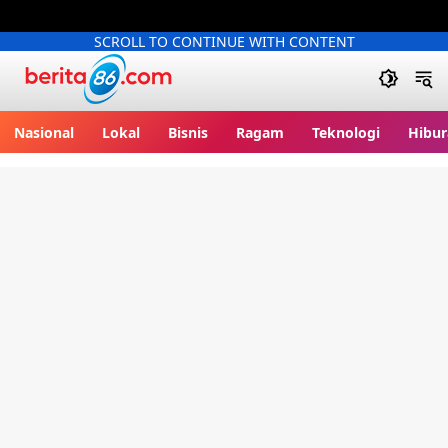
SCROLL TO CONTINUE WITH CONTENT
Berita86.com
Nasional
Lokal
Bisnis
Ragam
Teknologi
Hibur