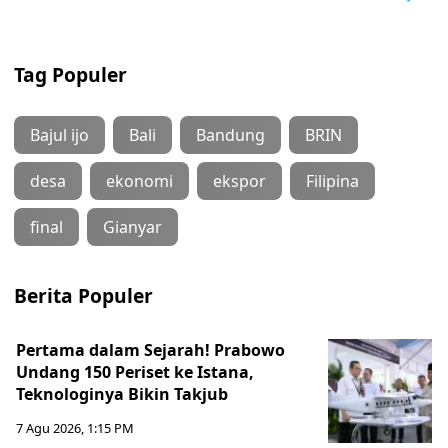
Tag Populer
Bajul ijo
Bali
Bandung
BRIN
desa
ekonomi
ekspor
Filipina
final
Gianyar
Berita Populer
Pertama dalam Sejarah! Prabowo
Undang 150 Periset ke Istana,
Teknologinya Bikin Takjub
7 Agu 2026, 1:15 PM