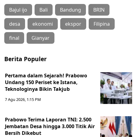
Bajul ijo
Bali
Bandung
BRIN
desa
ekonomi
ekspor
Filipina
final
Gianyar
Berita Populer
Pertama dalam Sejarah! Prabowo
Undang 150 Periset ke Istana,
Teknologinya Bikin Takjub
7 Agu 2026, 1:15 PM
Prabowo Terima Laporan TNI: 2.500
Jembatan Desa hingga 3.000 Titik Air
Bersih Dikebut