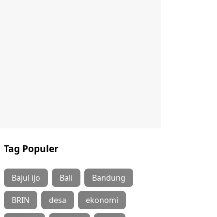
Tag Populer
Bajul ijo
Bali
Bandung
BRIN
desa
ekonomi