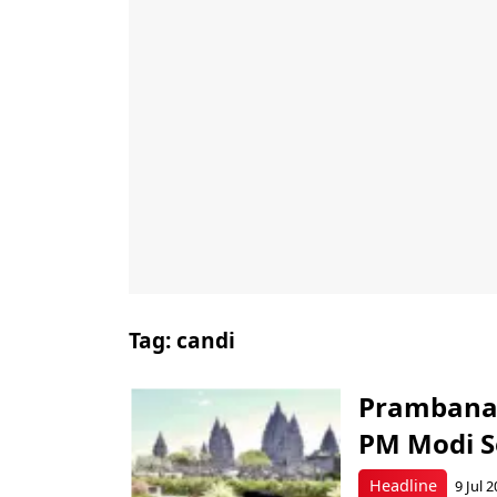
Tag:
candi
Prambanan
PM Modi S
Headline
9 Jul 