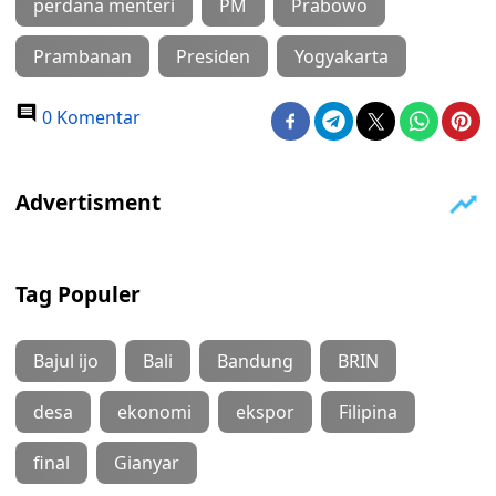
perdana menteri
PM
Prabowo
Prambanan
Presiden
Yogyakarta
0 Komentar
Tag Populer
Bajul ijo
Bali
Bandung
BRIN
desa
ekonomi
ekspor
Filipina
final
Gianyar