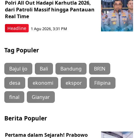
Polri All Out Hadapi Karhutla 2026,
dari Patroli Massif hingga Pantauan
Real Time
Headline
1 Agu 2026, 3:31 PM
Tag Populer
Bajul ijo
Bali
Bandung
BRIN
desa
ekonomi
ekspor
Filipina
final
Gianyar
Berita Populer
Pertama dalam Sejarah! Prabowo