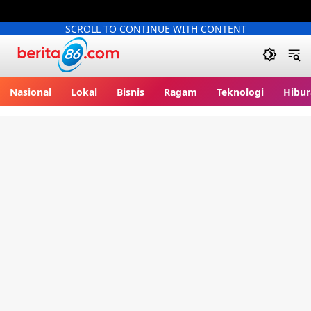
SCROLL TO CONTINUE WITH CONTENT
Berita86.com
Nasional
Lokal
Bisnis
Ragam
Teknologi
Hibur