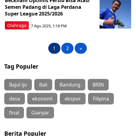
Beckham Optimis Persib Bisa Atasi
Semen Padang di Laga Perdana
Super League 2025/2026
Olahraga
7 Agu 2025, 1:18 PM
1
2
»
Tag Populer
Bajul ijo
Bali
Bandung
BRIN
desa
ekonomi
ekspor
Filipina
final
Gianyar
Berita Populer