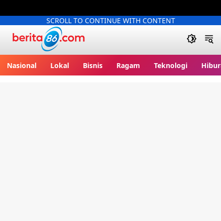
SCROLL TO CONTINUE WITH CONTENT
Berita86.com
Nasional
Lokal
Bisnis
Ragam
Teknologi
Hibur