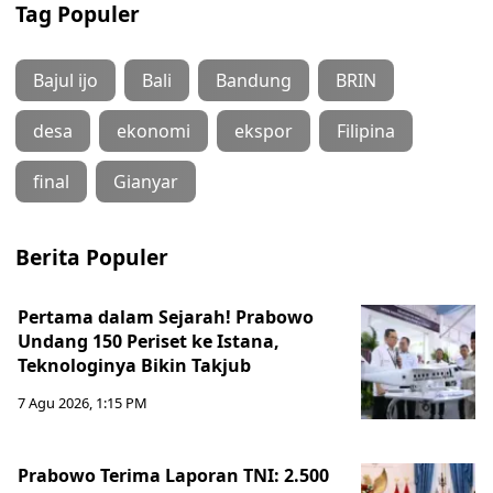
Tag Populer
Bajul ijo
Bali
Bandung
BRIN
desa
ekonomi
ekspor
Filipina
final
Gianyar
Berita Populer
Pertama dalam Sejarah! Prabowo
Undang 150 Periset ke Istana,
Teknologinya Bikin Takjub
7 Agu 2026, 1:15 PM
Prabowo Terima Laporan TNI: 2.500