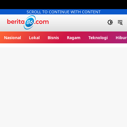
SCROLL TO CONTINUE WITH CONTENT
Berita86.com
Nasional
Lokal
Bisnis
Ragam
Teknologi
Hibur