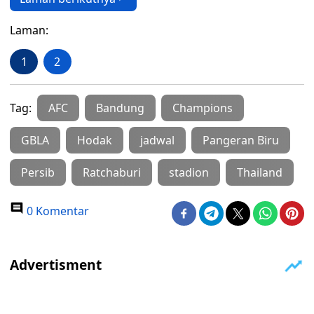
Laman:
1
2
Tag:
AFC
Bandung
Champions
GBLA
Hodak
jadwal
Pangeran Biru
Persib
Ratchaburi
stadion
Thailand
0 Komentar