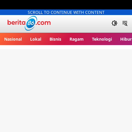
SCROLL TO CONTINUE WITH CONTENT
Berita86.com
Nasional
Lokal
Bisnis
Ragam
Teknologi
Hibur