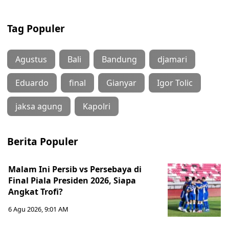
Tag Populer
Agustus
Bali
Bandung
djamari
Eduardo
final
Gianyar
Igor Tolic
jaksa agung
Kapolri
Berita Populer
Malam Ini Persib vs Persebaya di
Final Piala Presiden 2026, Siapa
Angkat Trofi?
6 Agu 2026, 9:01 AM