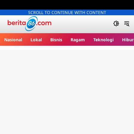
SCROLL TO CONTINUE WITH CONTENT
Berita86.com
Nasional
Lokal
Bisnis
Ragam
Teknologi
Hibur