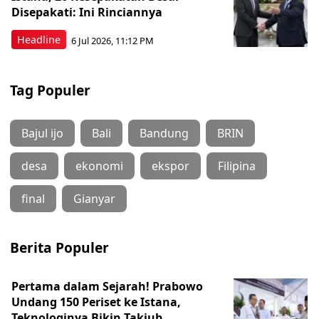
Disepakati: Ini Rinciannya
Headline
6 Jul 2026, 11:12 PM
Tag Populer
Bajul ijo
Bali
Bandung
BRIN
desa
ekonomi
ekspor
Filipina
final
Gianyar
Berita Populer
Pertama dalam Sejarah! Prabowo
Undang 150 Periset ke Istana,
Teknologinya Bikin Takjub