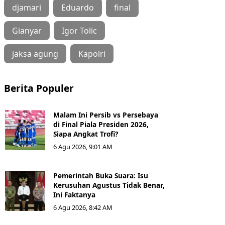
djamari
Eduardo
final
Gianyar
Igor Tolic
jaksa agung
Kapolri
Berita Populer
Malam Ini Persib vs Persebaya
di Final Piala Presiden 2026,
Siapa Angkat Trofi?
6 Agu 2026, 9:01 AM
Pemerintah Buka Suara: Isu
Kerusuhan Agustus Tidak Benar,
Ini Faktanya
6 Agu 2026, 8:42 AM