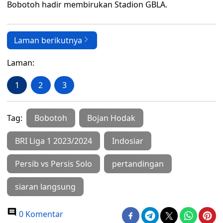
Bobotoh hadir membirukan Stadion GBLA.
Laman berikutnya
Laman:
1
2
3
Tag:
Bobotoh
Bojan Hodak
BRI Liga 1 2023/2024
Indosiar
Persib vs Persis Solo
pertandingan
siaran langsung
0 Komentar