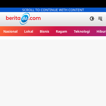
SCROLL TO CONTINUE WITH CONTENT
Berita86.com
Nasional
Lokal
Bisnis
Ragam
Teknologi
Hibur