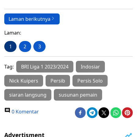
Laman berikutnya
Laman:
1
2
3
Tag:
BRI Liga 1 2023/2024
Indosiar
Nick Kuipers
Persib
Persis Solo
siaran langsung
susunan pemain
0 Komentar