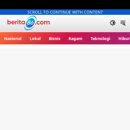
SCROLL TO CONTINUE WITH CONTENT
Berita86.com
Nasional
Lokal
Bisnis
Ragam
Teknologi
Hibur