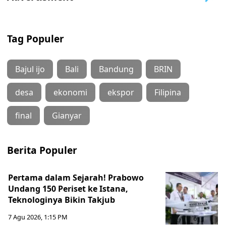
Tag Populer
Bajul ijo
Bali
Bandung
BRIN
desa
ekonomi
ekspor
Filipina
final
Gianyar
Berita Populer
Pertama dalam Sejarah! Prabowo
Undang 150 Periset ke Istana,
Teknologinya Bikin Takjub
7 Agu 2026, 1:15 PM