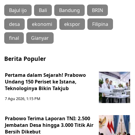
Bajul ijo
Bali
Bandung
BRIN
desa
ekonomi
ekspor
Filipina
final
Gianyar
Berita Populer
Pertama dalam Sejarah! Prabowo
Undang 150 Periset ke Istana,
Teknologinya Bikin Takjub
7 Agu 2026, 1:15 PM
Prabowo Terima Laporan TNI: 2.500
Jembatan Desa hingga 3.000 Titik Air
Bersih Dikebut