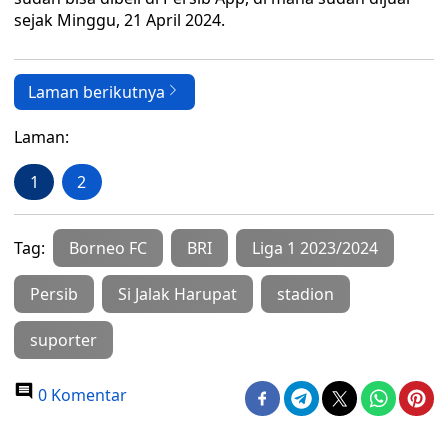
sejak Minggu, 21 April 2024.
Laman berikutnya
Laman:
1
2
Tag:
Borneo FC
BRI
Liga 1 2023/2024
Persib
Si Jalak Harupat
stadion
suporter
0 Komentar