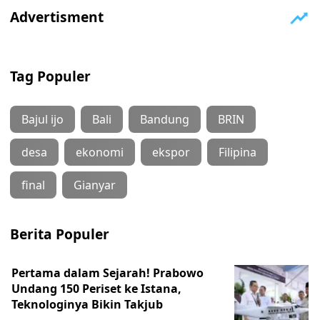
Tag Populer
Bajul ijo
Bali
Bandung
BRIN
desa
ekonomi
ekspor
Filipina
final
Gianyar
Berita Populer
Pertama dalam Sejarah! Prabowo
Undang 150 Periset ke Istana,
Teknologinya Bikin Takjub