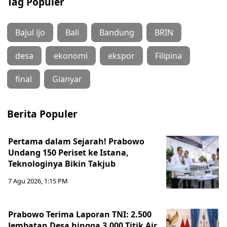
Tag Populer
Bajul ijo
Bali
Bandung
BRIN
desa
ekonomi
ekspor
Filipina
final
Gianyar
Berita Populer
Pertama dalam Sejarah! Prabowo
Undang 150 Periset ke Istana,
Teknologinya Bikin Takjub
7 Agu 2026, 1:15 PM
Prabowo Terima Laporan TNI: 2.500
Jembatan Desa hingga 3.000 Titik Air