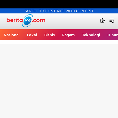
SCROLL TO CONTINUE WITH CONTENT
Berita86.com
Nasional
Lokal
Bisnis
Ragam
Teknologi
Hibur