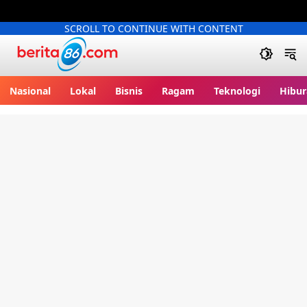
SCROLL TO CONTINUE WITH CONTENT
Berita86.com
Nasional
Lokal
Bisnis
Ragam
Teknologi
Hibur