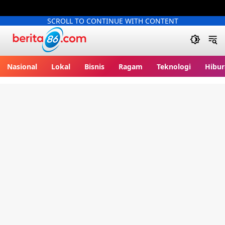
SCROLL TO CONTINUE WITH CONTENT
Berita86.com
Nasional
Lokal
Bisnis
Ragam
Teknologi
Hibur