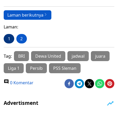
Laman berikutnya
Laman:
1
2
Tag:
BRI
Dewa United
jadwal
juara
Liga 1
Persib
PSS Sleman
0 Komentar