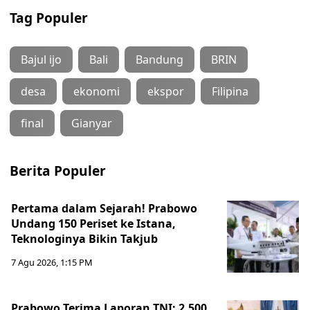
Tag Populer
Bajul ijo
Bali
Bandung
BRIN
desa
ekonomi
ekspor
Filipina
final
Gianyar
Berita Populer
Pertama dalam Sejarah! Prabowo
Undang 150 Periset ke Istana,
Teknologinya Bikin Takjub
7 Agu 2026, 1:15 PM
Prabowo Terima Laporan TNI: 2.500