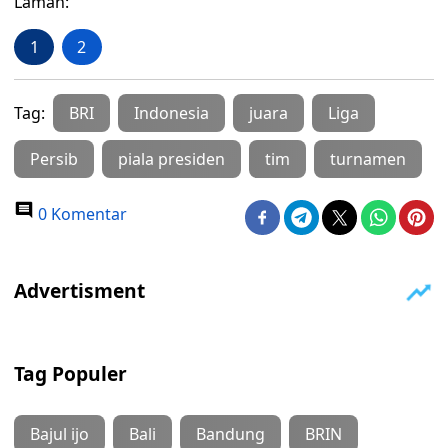
Laman:
1
2
Tag:
BRI
Indonesia
juara
Liga
Persib
piala presiden
tim
turnamen
0 Komentar
Tag Populer
Bajul ijo
Bali
Bandung
BRIN