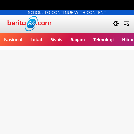
SCROLL TO CONTINUE WITH CONTENT
Berita86.com
Nasional
Lokal
Bisnis
Ragam
Teknologi
Hibur