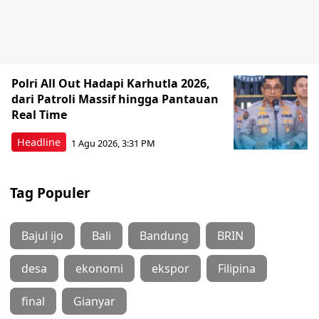
Polri All Out Hadapi Karhutla 2026,
dari Patroli Massif hingga Pantauan
Real Time
Headline
1 Agu 2026, 3:31 PM
Tag Populer
Bajul ijo
Bali
Bandung
BRIN
desa
ekonomi
ekspor
Filipina
final
Gianyar