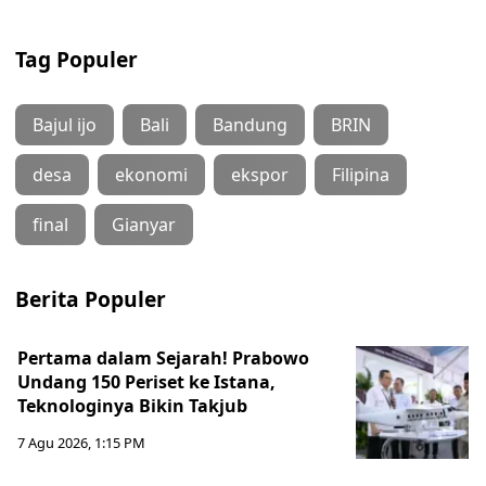
Tag Populer
Bajul ijo
Bali
Bandung
BRIN
desa
ekonomi
ekspor
Filipina
final
Gianyar
Berita Populer
Pertama dalam Sejarah! Prabowo
Undang 150 Periset ke Istana,
Teknologinya Bikin Takjub
7 Agu 2026, 1:15 PM