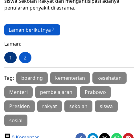
siswa Sekolah Rakyat dan mengantisipasi adanya
penularan penyakit di asrama.
Laman berikutnya
Laman:
1
2
Tag:
boarding
kementerian
kesehatan
Menteri
pembelajaran
Prabowo
Presiden
rakyat
sekolah
siswa
sosial
0 Komentar