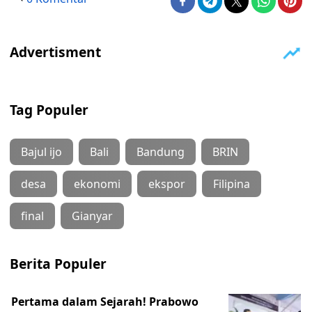
Tag Populer
Bajul ijo
Bali
Bandung
BRIN
desa
ekonomi
ekspor
Filipina
final
Gianyar
Berita Populer
Pertama dalam Sejarah! Prabowo