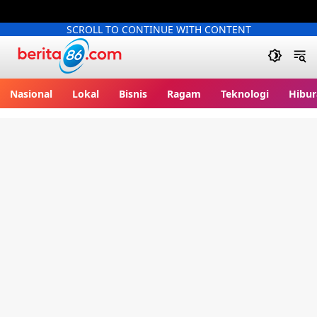
SCROLL TO CONTINUE WITH CONTENT
Berita86.com
Nasional
Lokal
Bisnis
Ragam
Teknologi
Hibur